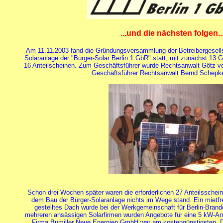
...und die nächsten folgen..
Am 11.11.2003 fand die Gründungsversammlung der Betreibergesellsc
Solaranlage der "Bürger-Solar Berlin 1 GbR" statt, mit zunächst 13 
16 Anteilscheinen. Zum Geschäftsführer wurde Rechtsanwalt Götz v
Geschäftsführer Rechtsanwalt Bernd Schepke
Schon drei Wochen später waren die erforderlichen 27 Anteilsschei
dem Bau der Bürger-Solaranlage nichts im Wege stand. Ein mietfre
gestelltes Dach wurde bei der Werkgemeinschaft für Berlin-Bra
mehreren ansässigen Solarfirmen wurden Angebote für eine 5 kW-An
Firma Bumiller Neue Energien GmbH war am kostengünstigsten. D