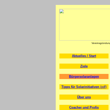
Vereinsgründun
Aktuelles / Start
Ziele
Bürgersolaranlagen
Tipps für Solarinitiativen
(pdf)
Über uns
Coacher und Profis