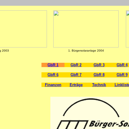
g 2003
1. Bürgersolaranlage 2004
GbR 1
GbR 2
GbR 3
GbR 4
GbR 6
GbR 7
GbR 8
GbR 9
Finanzen
Erträge
Technik
Linklist