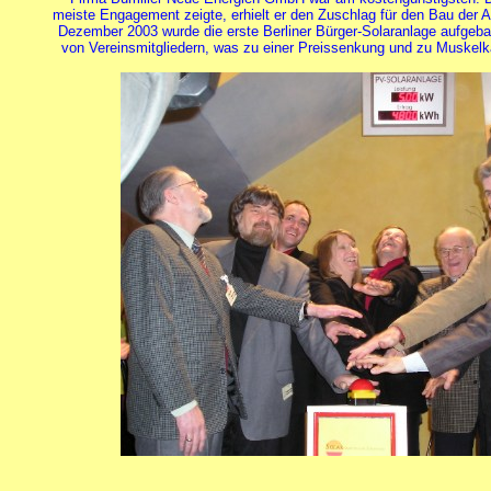
meiste Engagement zeigte, erhielt er den Zuschlag für den Bau der 
Dezember 2003 wurde die erste Berliner Bürger-Solaranlage aufgebaut
von Vereinsmitgliedern, was zu einer Preissenkung und zu Muskelkate