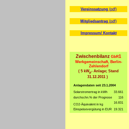
Vereinssatzung
(pdf)
Mitgliedsantrag
(pdf)
Impressum/ Kontakt
Zwischenbilanz
1
GbR
Werkgemeinschaft, Berlin-
Zehlendorf
( 5 kW
- Anlage; Stand
p
31.12.2011 )
Anlagendaten seit 23.1.2004
Solarstromertrag in kWh
33.661
durchschn.% der Prognose
116
16.831
CO2-Äquivalent in kg
Einspeisevergütung in EUR
19.321